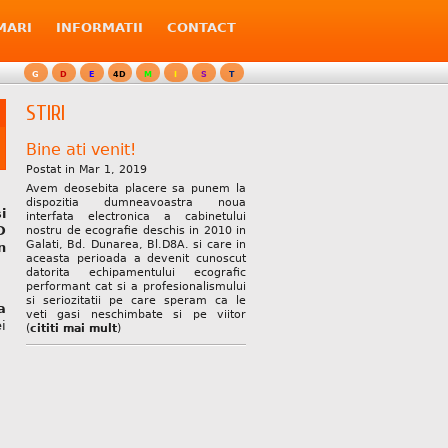
MARI
INFORMATII
CONTACT
G
D
E
4D
M
I
S
T
STIRI
Bine ati venit!
Postat in Mar 1, 2019
Avem deosebita placere sa punem la
dispozitia dumneavoastra noua
i
interfata electronica a cabinetului
D
nostru de ecografie deschis in 2010 in
Galati, Bd. Dunarea, Bl.D8A. si care in
n
aceasta perioada a devenit cunoscut
datorita echipamentului ecografic
performant cat si a profesionalismului
si seriozitatii pe care speram ca le
a
veti gasi neschimbate si pe viitor
i
(
cititi mai mult
)