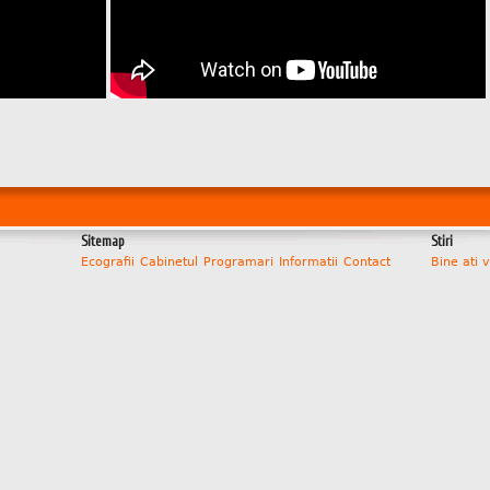
Sitemap
Stiri
Ecografii
Cabinetul
Programari
Informatii
Contact
Bine ati v