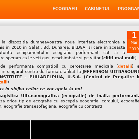
ECOGRAFII
CABINETUL
PROGRA
1
a dispozitia dumneavoastra noua interfata electronica a
Mar
is in 2010 in Galati, Bd. Dunarea, Bl.D8A. si care in aceasta
2019
torita echipamentului ecografic performant cat si a
are speram ca le veti gasi neschimbate si pe viitor (
cititi mai mult
)
e performanta compatibil cu cercetarea medicala (
detalii
)
s
in singurul centru de formare afiliat la
JEFFERSON ULTRASOUN
TITUTE – PHILADELPHIA, U.S.A. (Centrul de Pregatire i
alii
)
s in slujba cellor ce vor apela la noi.
magistica Ultrasonografica (ecografie) de inalta performant
a orice tip de ecografie cu exceptia ecografiei cordului, ecografie
, ecografie transesofagiana, ecografie cu contrast!