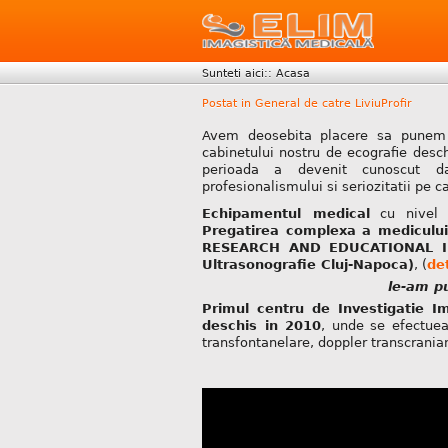
Sunteti aici::
Acasa
Postat in General de catre LiviuProfir
Avem deosebita placere sa punem l
cabinetului nostru de ecografie desch
perioada a devenit cunoscut da
profesionalismului si seriozitatii pe c
Echipamentul medical
cu nivel d
Pregatirea complexa a medicului
RESEARCH AND EDUCATIONAL INS
Ultrasonografie Cluj-Napoca)
, (
det
le-am pu
Primul centru de Investigatie I
deschis in 2010
, unde se efectueaz
transfontanelare, doppler transcranian